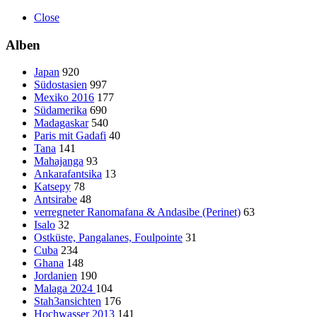
Close
Alben
Japan
920
Südostasien
997
Mexiko 2016
177
Südamerika
690
Madagaskar
540
Paris mit Gadafi
40
Tana
141
Mahajanga
93
Ankarafantsika
13
Katsepy
78
Antsirabe
48
verregneter Ranomafana & Andasibe (Perinet)
63
Isalo
32
Ostküste, Pangalanes, Foulpointe
31
Cuba
234
Ghana
148
Jordanien
190
Malaga 2024
104
Stah3ansichten
176
Hochwasser 2013
141