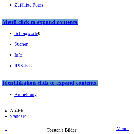
Zufällige Fotos
Menü
click to expand contents
Schlagworte
0
Suchen
Info
RSS-Feed
Identifikation
click to expand contents
Anmeldung
Ansicht
Standard
Menu
Torsten's Bilder