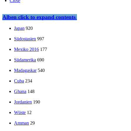
Close
Alben
click to expand contents
Japan
920
Südostasien
997
Mexiko 2016
177
Südamerika
690
Madagaskar
540
Cuba
234
Ghana
148
Jordanien
190
Wüste
12
Amman
29