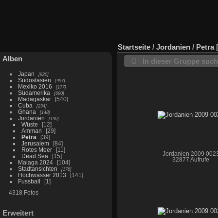
Startseite
/
Jordanien
/
Petra
Alben
In dieser Gruppe suc
Japan
920
Südostasien
997
Mexiko 2016
177
Südamerika
690
Madagaskar
540
Cuba
234
Ghana
148
Jordanien
190
Wüste
12
Amman
29
Petra
39
Jerusalem
84
Rotes Meer
11
Jordanien 2009 002
Dead Sea
15
32877 Aufrufe
Malaga 2024
104
Stadtansichten
176
Hochwasser 2013
141
Fussball
1
4318 Fotos
Erweitert