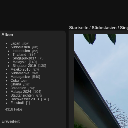
Startseite
/
Südostasien
/
Sin
Alben
Japan
920
Südostasien
997
Indonesien
268
Thailand
384
Singapur-2017
75
Malaysia
140
Singapur-2019
130
Mexiko 2016
177
Südamerika
690
Madagaskar
540
Cuba
234
Ghana
148
Jordanien
190
Malaga 2024
104
Stadtansichten
176
Hochwasser 2013
141
Fussball
1
4318 Fotos
Erweitert