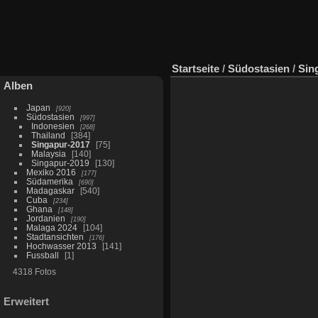
Startseite
/
Südostasien
/
Sin
Alben
Japan
920
Südostasien
997
Indonesien
268
Thailand
384
Singapur-2017
75
Malaysia
140
Singapur-2019
130
Mexiko 2016
177
Südamerika
690
Madagaskar
540
Cuba
234
Ghana
148
Jordanien
190
Malaga 2024
104
Stadtansichten
176
Hochwasser 2013
141
Fussball
1
4318 Fotos
Erweitert