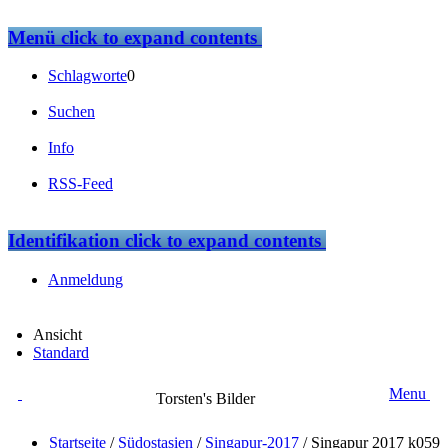
Menü
click to expand contents
Schlagworte
0
Suchen
Info
RSS-Feed
Identifikation
click to expand contents
Anmeldung
Ansicht
Standard
Menu
Torsten's Bilder
Startseite
/
Südostasien
/
Singapur-2017
/
Singapur 2017 k059