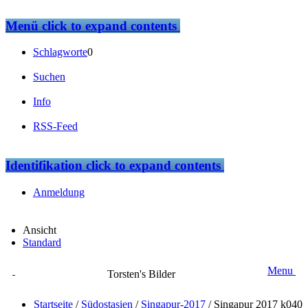
Menü
click to expand contents
Schlagworte
0
Suchen
Info
RSS-Feed
Identifikation
click to expand contents
Anmeldung
Ansicht
Standard
Menu
Torsten's Bilder
Startseite
/
Südostasien
/
Singapur-2017
/
Singapur 2017 k040