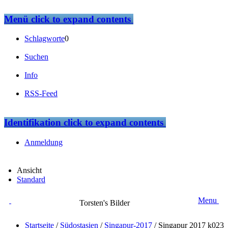
Menü
click to expand contents
Schlagworte
0
Suchen
Info
RSS-Feed
Identifikation
click to expand contents
Anmeldung
Ansicht
Standard
Menu
Torsten's Bilder
Startseite
/
Südostasien
/
Singapur-2017
/
Singapur 2017 k023