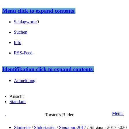
Menü
click to expand contents
Schlagworte
0
Suchen
Info
RSS-Feed
Identifikation
click to expand contents
Anmeldung
Ansicht
Standard
Menu
Torsten's Bilder
Startseite
/
Südostasien
/
Singapur-2017
/
Singapur 2017 k020