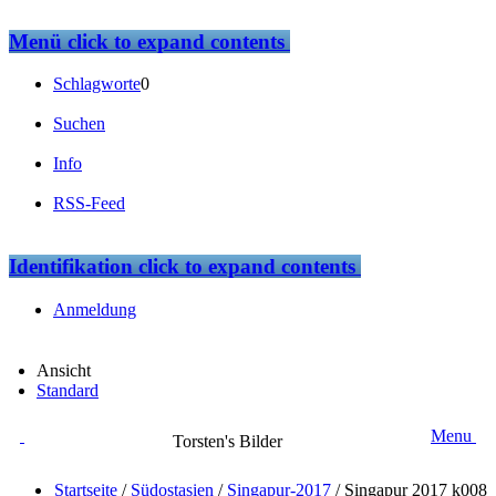
Menü
click to expand contents
Schlagworte
0
Suchen
Info
RSS-Feed
Identifikation
click to expand contents
Anmeldung
Ansicht
Standard
Menu
Torsten's Bilder
Startseite
/
Südostasien
/
Singapur-2017
/
Singapur 2017 k008