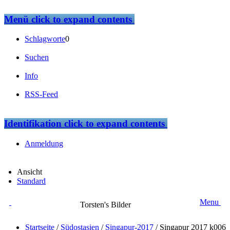
Menü
click to expand contents
Schlagworte
0
Suchen
Info
RSS-Feed
Identifikation
click to expand contents
Anmeldung
Ansicht
Standard
Menu
Torsten's Bilder
Startseite
/
Südostasien
/
Singapur-2017
/
Singapur 2017 k006