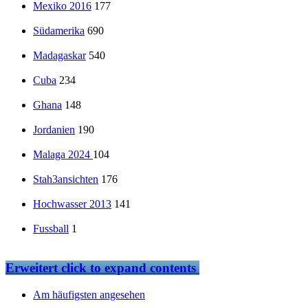
Mexiko 2016
177
Südamerika
690
Madagaskar
540
Cuba
234
Ghana
148
Jordanien
190
Malaga 2024
104
Stah3ansichten
176
Hochwasser 2013
141
Fussball
1
Erweitert
click to expand contents
Am häufigsten angesehen