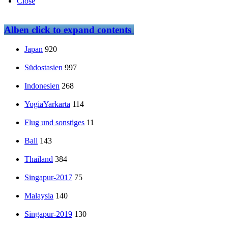
Close
Alben
click to expand contents
Japan
920
Südostasien
997
Indonesien
268
YogiaYarkarta
114
Flug und sonstiges
11
Bali
143
Thailand
384
Singapur-2017
75
Malaysia
140
Singapur-2019
130