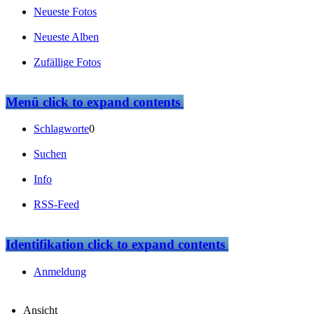
Neueste Fotos
Neueste Alben
Zufällige Fotos
Menü
click to expand contents
Schlagworte
0
Suchen
Info
RSS-Feed
Identifikation
click to expand contents
Anmeldung
Ansicht