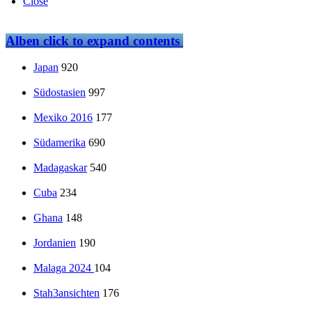
Close
Alben
click to expand contents
Japan
920
Südostasien
997
Mexiko 2016
177
Südamerika
690
Madagaskar
540
Cuba
234
Ghana
148
Jordanien
190
Malaga 2024
104
Stah3ansichten
176