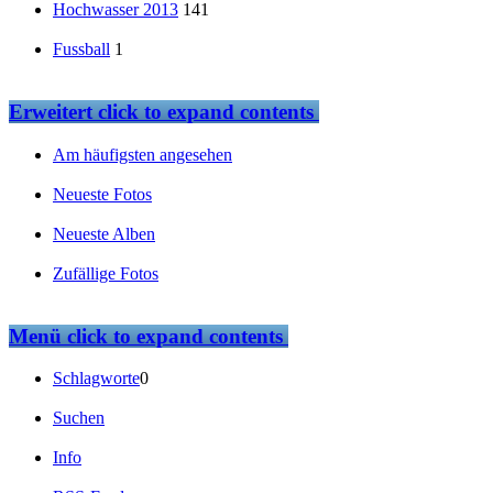
Hochwasser 2013
141
Fussball
1
Erweitert
click to expand contents
Am häufigsten angesehen
Neueste Fotos
Neueste Alben
Zufällige Fotos
Menü
click to expand contents
Schlagworte
0
Suchen
Info