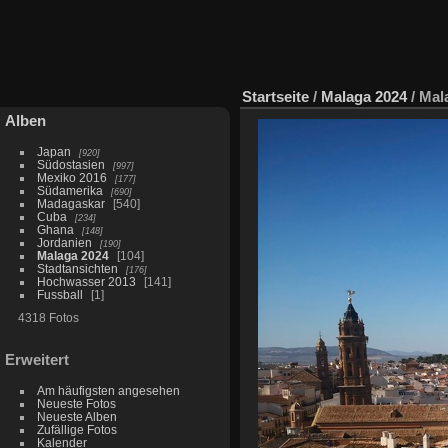
Startseite
/
Malaga 2024
/
Mal
Alben
Japan
920
Südostasien
997
Mexiko 2016
177
Südamerika
690
Madagaskar
540
Cuba
234
Ghana
148
Jordanien
190
Malaga 2024
104
Stadtansichten
176
Hochwasser 2013
141
Fussball
1
4318 Fotos
Erweitert
Am häufigsten angesehen
Neueste Fotos
Neueste Alben
Zufällige Fotos
Kalender