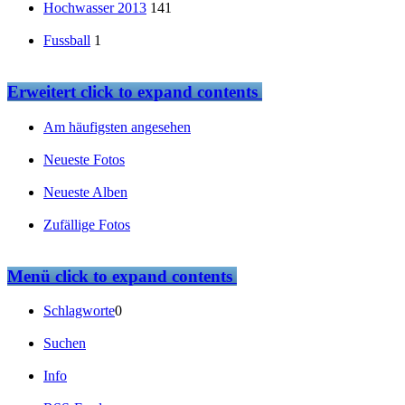
Hochwasser 2013
141
Fussball
1
Erweitert
click to expand contents
Am häufigsten angesehen
Neueste Fotos
Neueste Alben
Zufällige Fotos
Menü
click to expand contents
Schlagworte
0
Suchen
Info