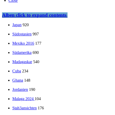
Close
Alben
click to expand contents
Japan
920
Südostasien
997
Mexiko 2016
177
Südamerika
690
Madagaskar
540
Cuba
234
Ghana
148
Jordanien
190
Malaga 2024
104
Stah3ansichten
176