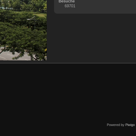
Besuche
69701
Powered by
Piwigo