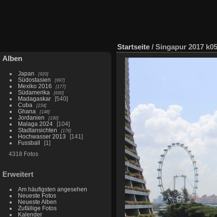
Startseite
/
Singapur 2017 k0
Alben
Japan
920
Südostasien
997
Mexiko 2016
177
Südamerika
690
Madagaskar
540
Cuba
234
Ghana
148
Jordanien
190
Malaga 2024
104
Stadtansichten
176
Hochwasser 2013
141
Fussball
1
4318 Fotos
Erweitert
Am häufigsten angesehen
Neueste Fotos
Neueste Alben
Zufällige Fotos
Kalender