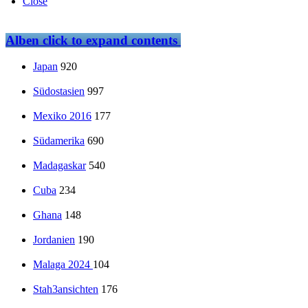
Close
Alben
click to expand contents
Japan
920
Südostasien
997
Mexiko 2016
177
Südamerika
690
Madagaskar
540
Cuba
234
Ghana
148
Jordanien
190
Malaga 2024
104
Stah3ansichten
176