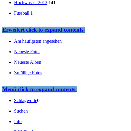
Hochwasser 2013
141
Fussball
1
Erweitert
click to expand contents
Am häufigsten angesehen
Neueste Fotos
Neueste Alben
Zufällige Fotos
Menü
click to expand contents
Schlagworte
0
Suchen
Info