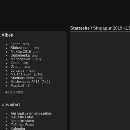
Startseite
/
Singapur 2019 k1
Alben
Japan
920
Südostasien
997
Mexiko 2016
177
Südamerika
690
Madagaskar
540
Cuba
234
Ghana
148
Jordanien
190
Malaga 2024
104
Stadtansichten
176
Hochwasser 2013
141
Fussball
1
4318 Fotos
Erweitert
Am häufigsten angesehen
Neueste Fotos
Neueste Alben
Zufällige Fotos
Kalender