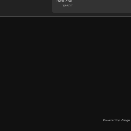
Besuche
75692
Powered by
Piwigo