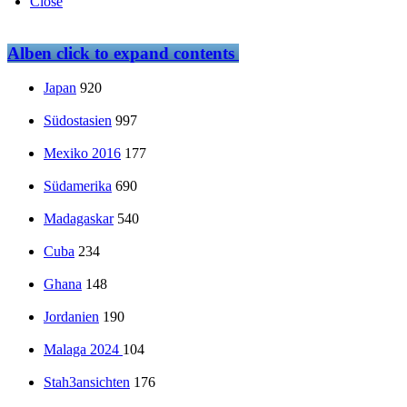
Close
Alben
click to expand contents
Japan
920
Südostasien
997
Mexiko 2016
177
Südamerika
690
Madagaskar
540
Cuba
234
Ghana
148
Jordanien
190
Malaga 2024
104
Stah3ansichten
176