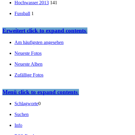
Hochwasser 2013
141
Fussball
1
Erweitert
click to expand contents
Am häufigsten angesehen
Neueste Fotos
Neueste Alben
Zufällige Fotos
Menü
click to expand contents
Schlagworte
0
Suchen
Info