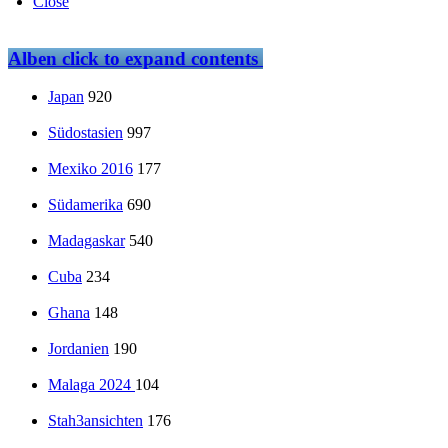
Close
Alben
click to expand contents
Japan
920
Südostasien
997
Mexiko 2016
177
Südamerika
690
Madagaskar
540
Cuba
234
Ghana
148
Jordanien
190
Malaga 2024
104
Stah3ansichten
176