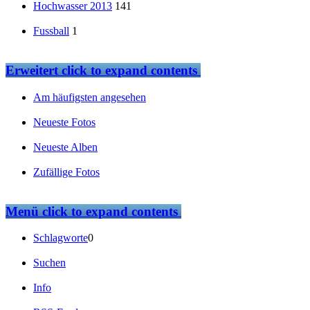
Hochwasser 2013
141
Fussball
1
Erweitert
click to expand contents
Am häufigsten angesehen
Neueste Fotos
Neueste Alben
Zufällige Fotos
Menü
click to expand contents
Schlagworte
0
Suchen
Info