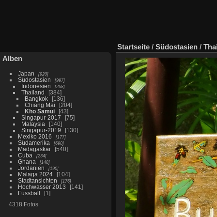
Startseite
/
Südostasien
/
Tha
Alben
Japan
920
Südostasien
997
Indonesien
268
Thailand
384
Bangkok
136
Chiang Mai
204
Kho Samui
43
Singapur-2017
75
Malaysia
140
Singapur-2019
130
Mexiko 2016
177
Südamerika
690
Madagaskar
540
Cuba
234
Ghana
148
Jordanien
190
Malaga 2024
104
Stadtansichten
176
Hochwasser 2013
141
Fussball
1
4318 Fotos