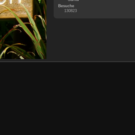
Besuche
130823