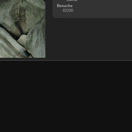
Besuche
82200