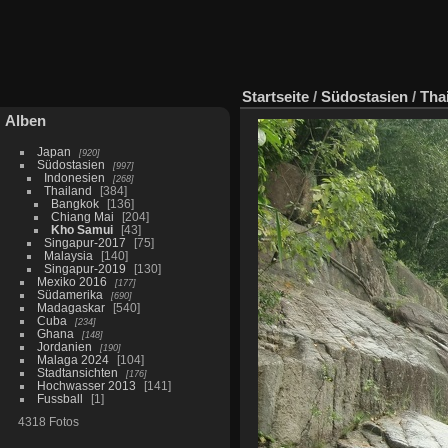
Startseite
/
Südostasien
/
Tha
Alben
Japan
920
Südostasien
997
Indonesien
268
Thailand
384
Bangkok
136
Chiang Mai
204
Kho Samui
43
Singapur-2017
75
Malaysia
140
Singapur-2019
130
Mexiko 2016
177
Südamerika
690
Madagaskar
540
Cuba
234
Ghana
148
Jordanien
190
Malaga 2024
104
Stadtansichten
176
Hochwasser 2013
141
Fussball
1
4318 Fotos