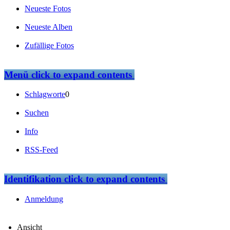
Neueste Fotos
Neueste Alben
Zufällige Fotos
Menü
click to expand contents
Schlagworte
0
Suchen
Info
RSS-Feed
Identifikation
click to expand contents
Anmeldung
Ansicht