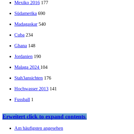
Mexiko 2016
177
Südamerika
690
Madagaskar
540
Cuba
234
Ghana
148
Jordanien
190
Malaga 2024
104
Stah3ansichten
176
Hochwasser 2013
141
Fussball
1
Erweitert
click to expand contents
Am häufigsten angesehen