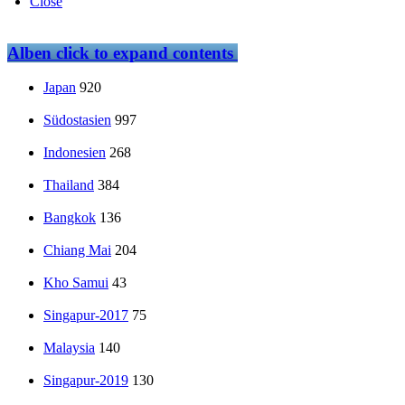
Close
Alben
click to expand contents
Japan
920
Südostasien
997
Indonesien
268
Thailand
384
Bangkok
136
Chiang Mai
204
Kho Samui
43
Singapur-2017
75
Malaysia
140
Singapur-2019
130