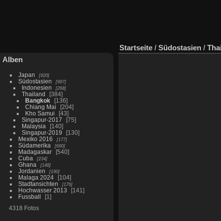
Startseite
/
Südostasien
/
Tha
Alben
Japan
920
Südostasien
997
Indonesien
268
Thailand
384
Bangkok
136
Chiang Mai
204
Kho Samui
43
Singapur-2017
75
Malaysia
140
Singapur-2019
130
Mexiko 2016
177
Südamerika
690
Madagaskar
540
Cuba
234
Ghana
148
Jordanien
190
Malaga 2024
104
Stadtansichten
176
Hochwasser 2013
141
Fussball
1
4318 Fotos