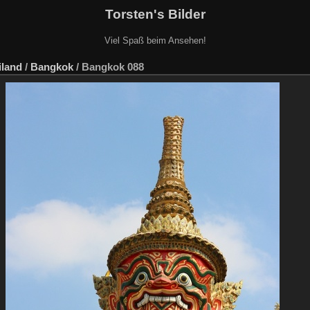
Torsten's Bilder
Viel Spaß beim Ansehen!
iland
/
Bangkok
/
Bangkok 088