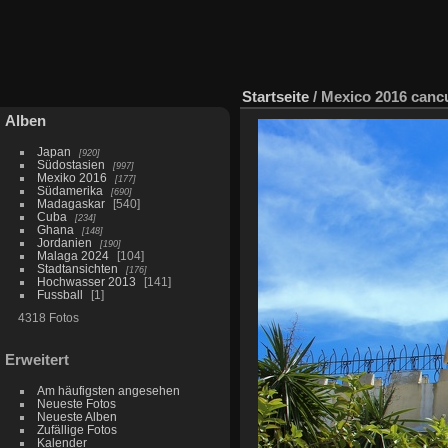
Startseite
/
Mexico 2016 canc
Alben
Japan
920
Südostasien
997
Mexiko 2016
177
Südamerika
690
Madagaskar
540
Cuba
234
Ghana
148
Jordanien
190
Malaga 2024
104
Stadtansichten
176
Hochwasser 2013
141
Fussball
1
4318 Fotos
Erweitert
Am häufigsten angesehen
Neueste Fotos
Neueste Alben
Zufällige Fotos
Kalender