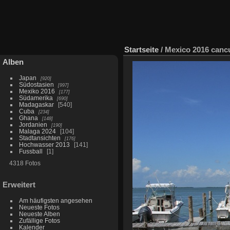
Startseite
/
Mexico 2016 canc
Alben
Japan
920
Südostasien
997
Mexiko 2016
177
Südamerika
690
Madagaskar
540
Cuba
234
Ghana
148
Jordanien
190
Malaga 2024
104
Stadtansichten
176
Hochwasser 2013
141
Fussball
1
4318 Fotos
Erweitert
Am häufigsten angesehen
Neueste Fotos
Neueste Alben
Zufällige Fotos
Kalender