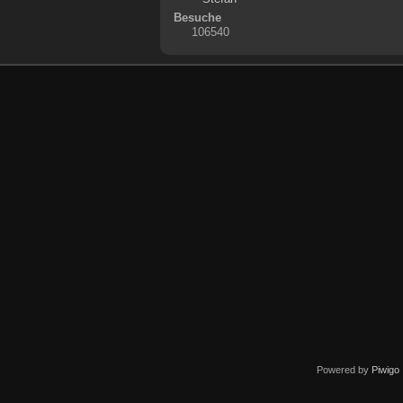
Besuche
106540
Powered by
Piwigo