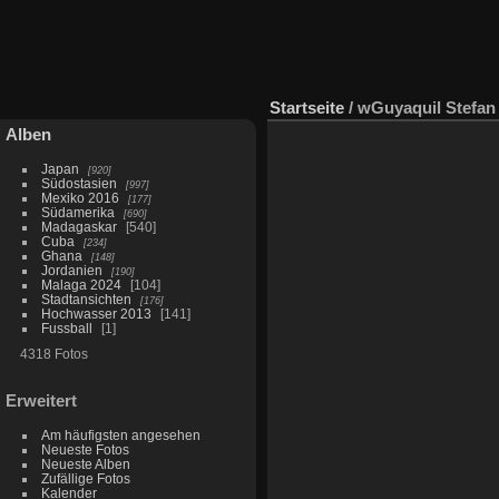
Startseite
/
wGuyaquil Stefan
Alben
Japan
920
Südostasien
997
Mexiko 2016
177
Südamerika
690
Madagaskar
540
Cuba
234
Ghana
148
Jordanien
190
Malaga 2024
104
Stadtansichten
176
Hochwasser 2013
141
Fussball
1
4318 Fotos
Erweitert
Am häufigsten angesehen
Neueste Fotos
Neueste Alben
Zufällige Fotos
Kalender