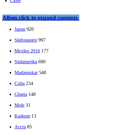
Close
Alben
click to expand contents
Japan
920
Südostasien
997
Mexiko 2016
177
Südamerika
690
Madagaskar
540
Cuba
234
Ghana
148
Mole
31
Karkum
13
Accra
85