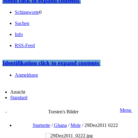
Menü
click to expand contents
Schlagworte
0
Suchen
Info
RSS-Feed
Identifikation
click to expand contents
Anmeldung
Ansicht
Standard
Menu
Torsten's Bilder
Startseite
/
Ghana
/
Mole
/
29Dez2011 0222