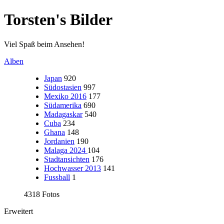
Torsten's Bilder
Viel Spaß beim Ansehen!
Alben
Japan
920
Südostasien
997
Mexiko 2016
177
Südamerika
690
Madagaskar
540
Cuba
234
Ghana
148
Jordanien
190
Malaga 2024
104
Stadtansichten
176
Hochwasser 2013
141
Fussball
1
4318 Fotos
Erweitert