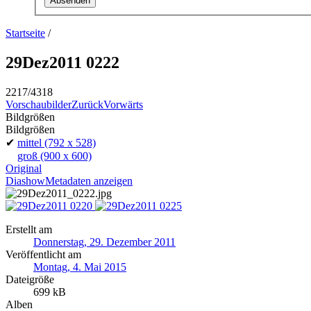
Startseite
/
29Dez2011 0222
2217/4318
Vorschaubilder
Zurück
Vorwärts
Bildgrößen
Bildgrößen
✔
mittel
(792 x 528)
groß
(900 x 600)
Original
Diashow
Metadaten anzeigen
Erstellt am
Donnerstag, 29. Dezember 2011
Veröffentlicht am
Montag, 4. Mai 2015
Dateigröße
699 kB
Alben